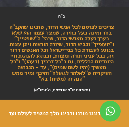
ב"ה
צריכים לפרסם לכל אנשי הדור, שזכינו שהקב"ה
בחר ומינה בעל בחירה, שמצד עצמו הוא שלא
בערך נעלה מאנשי הדור, שיהי' ה"שופטייך"
ו"יועצייך" ונביא הדור, שיורה הוראות ויתן עצות
בנוגע לעבודת כל בני־ישראל וכל האנשים דדור
זה, בכל עניני תורה ומצוות, ובנוגע להנהגת חיי
היום־יום הכללית, גם ב"כל דרכיך (דעהו)" ו"כל
מעשיך (יהיו לשם שמים)", עד - הנבואה
העיקרית ש"לאלתר לגאולה" ותיכף ומיד ממש
"הנה זה (משיח) בא"
(משיחת ש"פ שופטים, ה'תנש"א)
יחי אדוננו מורנו ורבינו מלך המשיח לעולם ועד