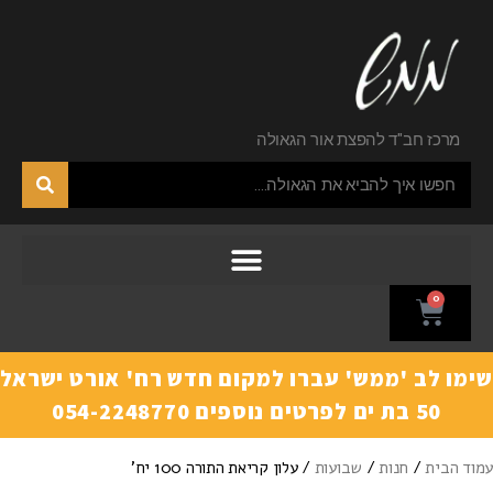
מרכז חב"ד להפצת אור הגאולה
0
ימו לב 'ממש' עברו למקום חדש רח' אורט ישראל
50 בת ים לפרטים נוספים 054-2248770
מוד הבית
/
חנות
/
שבועות
/ עלון קריאת התורה 100 יח'