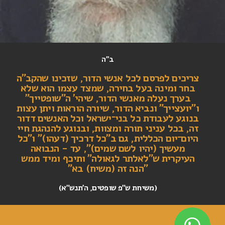
ב"ה
צריכים לפרסם לכל אנשי הדור, שזכינו שהקב"ה
בחר ומינה בעל בחירה, שמצד עצמו הוא שלא
בערך נעלה מאנשי הדור, שיהי' ה"שופטייך"
ו"יועצייך" ונביא הדור, שיורה הוראות ויתן עצות
בנוגע לעבודת כל בני־ישראל וכל האנשים דדור
זה, בכל עניני תורה ומצוות, ובנוגע להנהגת חיי
היום־יום הכללית, גם ב"כל דרכיך (דעהו)" ו"כל
מעשיך (יהיו לשם שמים)", עד - הנבואה
העיקרית ש"לאלתר לגאולה" ותיכף ומיד ממש
"הנה זה (משיח) בא"
(משיחת ש"פ שופטים, ה'תנש"א)