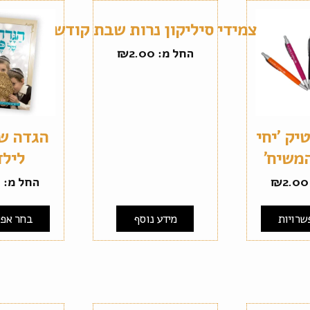
צמידי סיליקון נרות שבת קודש
החל מ:
2.00
₪
יק 'יחי
הגדה ש
משיח'
לילד
2.00
₪
החל מ:
0
שרויות
מידע נוסף
בחר אפש