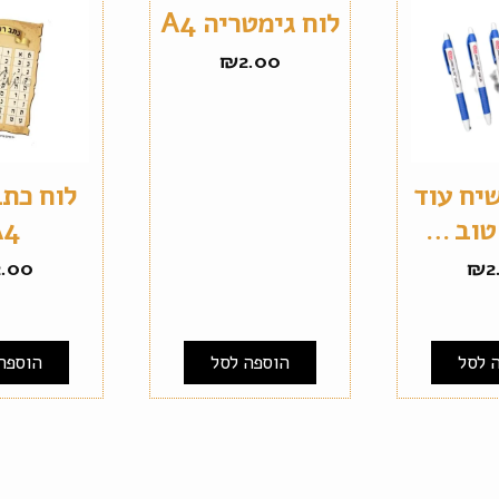
לוח גימטריה A4
₪
2.00
יח עוד
לוח כתב
טוב …
A4
2.00
₪
2
 לסל
הוספה לסל
הוספה