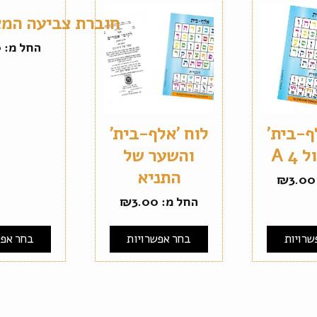
חוברת צביעה המא
החל מ:
0
ף-בית'
לוח 'אלף-בית'
A 4
והשער של
התניא
₪
3.00
החל מ:
3.00
₪
שרויות
בחר אפשרויות
בחר אפש