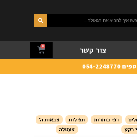
0
צור קשר
לים
דפי כותרות
תפילות
צבאות ה'
 רקע
צעטלה