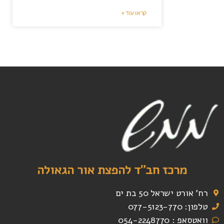
קראו עוד »
מרכז חב"ד להפצת אור הגאולה
רח' אורט ישראל 50 בת ים
טלפון: 077-5123-770
וואטסאפ : 054-2248770