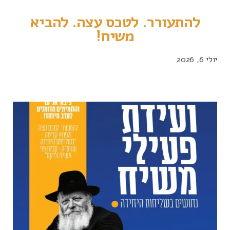
להתעורר. לטכס עצה. להביא
משיח!
יולי 6, 2026