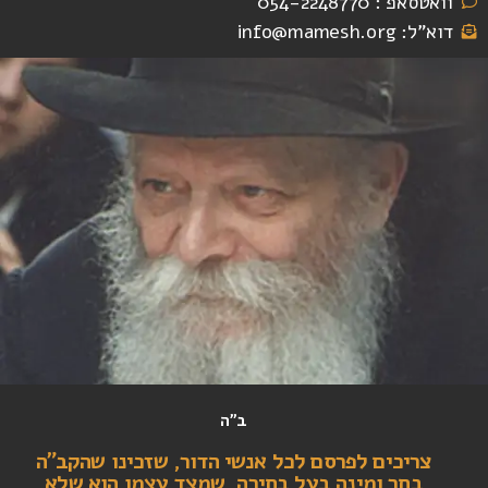
וואטסאפ : 054-2248770
דוא"ל: info@mamesh.org
ב"ה
צריכים לפרסם לכל אנשי הדור, שזכינו שהקב"ה
בחר ומינה בעל בחירה, שמצד עצמו הוא שלא