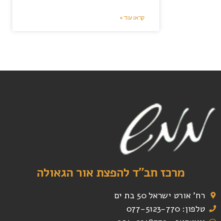
קראו עוד »
מרכז חב"ד להפצת אור הגאולה
רח' אורט ישראל 50 בת ים
טלפון: 077-5123-770