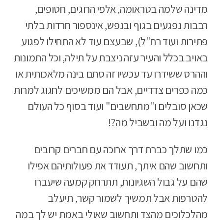
מדינה שלמה בטראומה, אלפי הרוגים, חטופים,
רבבות נפגעים בגוף ובנפש, אינספור חרדות בלתי
פתירות ועוד רח"ל), שבעצם עוד לא התחילו לפגוע
באויב בכלל והעיר עזה ניצבת על תילה, וכל התמונות
וההרס ששידרו עד עכשיו זה סתם בינה מלאכותית או
כמה כפרים צדדיים, אבל הם ממשיכים לחגוג למרות
שכאן סובלים ו"מתחשבים" ועוד בסוף כל העולם
נגדנו ועל מה ובשביל מה?!
כמו שתלך כברת דרך ארוכה עם חברים קרובים
ותחשוב שהם איתך, תעודד את פעולותיהם אפילו
שהם על גבול השגיונות, תתרחק קמעה שיעברו
להטרפות אבל תמשיך לשמור קשר, תיעלב
מהלכלוכים מהצד ותחשוב שאולי באמת יש לך במה