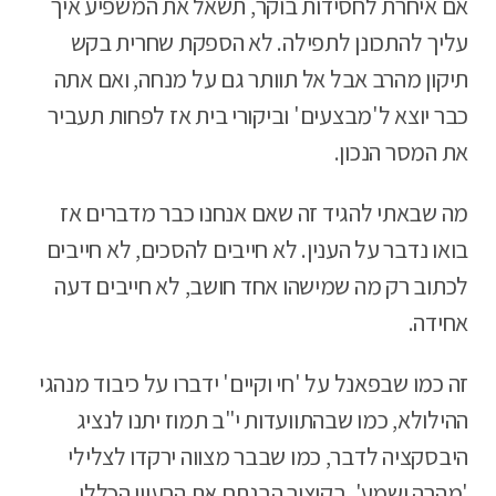
אם איחרת לחסידות בוקר, תשאל את המשפיע איך
עליך להתכונן לתפילה. לא הספקת שחרית בקש
תיקון מהרב אבל אל תוותר גם על מנחה, ואם אתה
כבר יוצא ל'מבצעים' וביקורי בית אז לפחות תעביר
את המסר הנכון.
מה שבאתי להגיד זה שאם אנחנו כבר מדברים אז
בואו נדבר על הענין. לא חייבים להסכים, לא חייבים
לכתוב רק מה שמישהו אחד חושב, לא חייבים דעה
אחידה.
זה כמו שבפאנל על 'חי וקיים' ידברו על כיבוד מנהגי
ההילולא, כמו שבהתוועדות י"ב תמוז יתנו לנציג
היבסקציה לדבר, כמו שבבר מצווה ירקדו לצלילי
'מהרה ישמע'. בקיצור הבנתם את הרעיון הכללי.