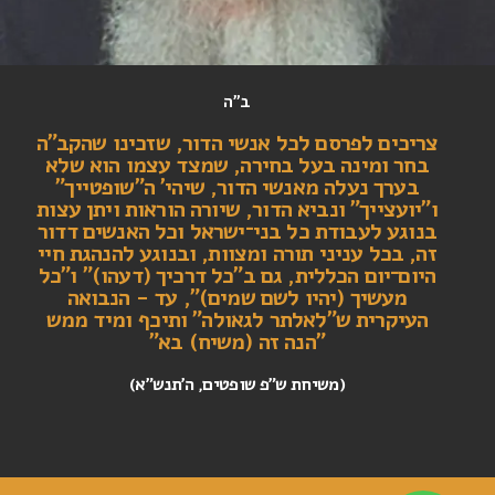
ב"ה
צריכים לפרסם לכל אנשי הדור, שזכינו שהקב"ה
בחר ומינה בעל בחירה, שמצד עצמו הוא שלא
בערך נעלה מאנשי הדור, שיהי' ה"שופטייך"
ו"יועצייך" ונביא הדור, שיורה הוראות ויתן עצות
בנוגע לעבודת כל בני־ישראל וכל האנשים דדור
זה, בכל עניני תורה ומצוות, ובנוגע להנהגת חיי
היום־יום הכללית, גם ב"כל דרכיך (דעהו)" ו"כל
מעשיך (יהיו לשם שמים)", עד - הנבואה
העיקרית ש"לאלתר לגאולה" ותיכף ומיד ממש
"הנה זה (משיח) בא"
(משיחת ש"פ שופטים, ה'תנש"א)